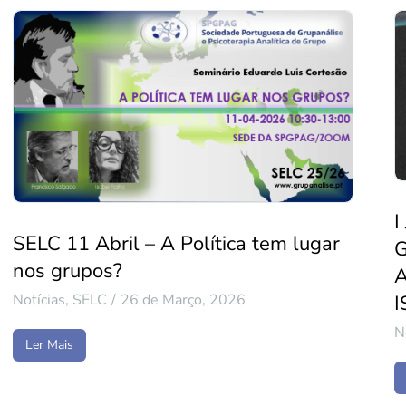
I
SELC 11 Abril – A Política tem lugar
nos grupos?
A
Notícias
,
SELC
26 de Março, 2026
I
N
Ler Mais