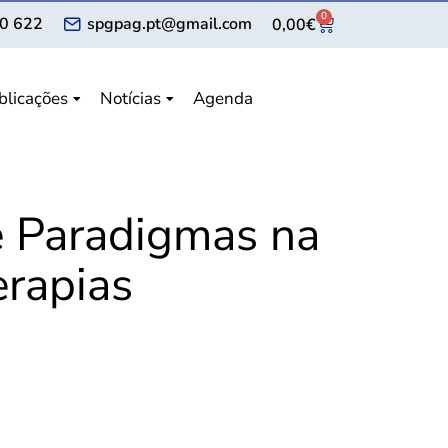
0
0 622
spgpag.pt@gmail.com
0,00
€
blicações
Notícias
Agenda
e Paradigmas na
erapias