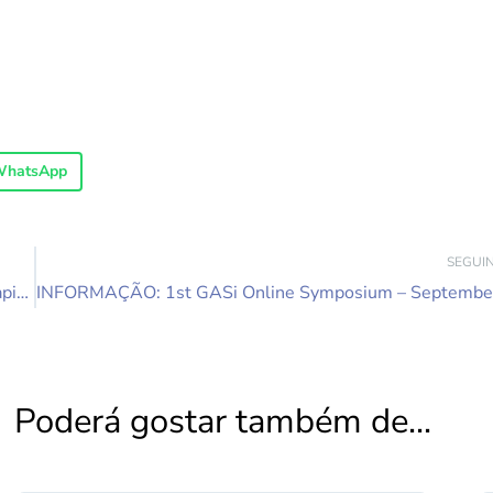
hatsApp
SEGUI
Webinar da FEPPSI (Federação Portuguesa de Psicoterapia): “Online!? Mudança de Paradigmas na Clínica e no Ensino das Psicoterapias”
Poderá gostar também de...