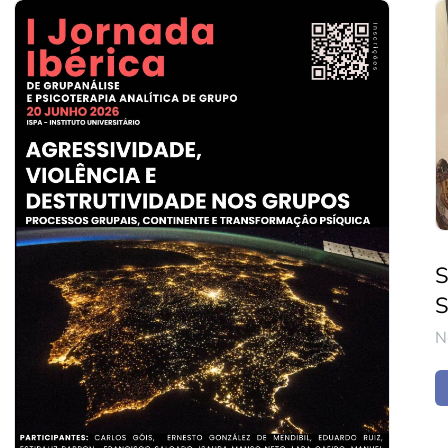
S
S
N