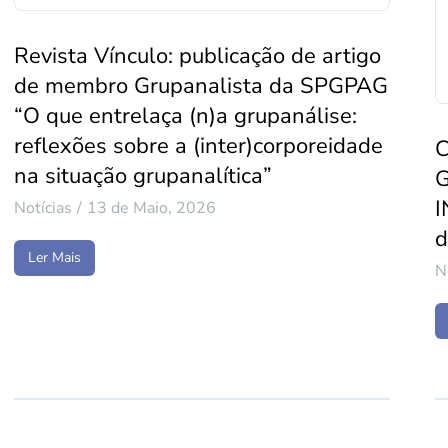
Revista Vínculo: publicação de artigo
de membro Grupanalista da SPGPAG
“O que entrelaça (n)a grupanálise:
reflexões sobre a (inter)corporeidade
C
na situação grupanalítica”
I
Notícias
13 de Maio, 2026
d
Ler Mais
N