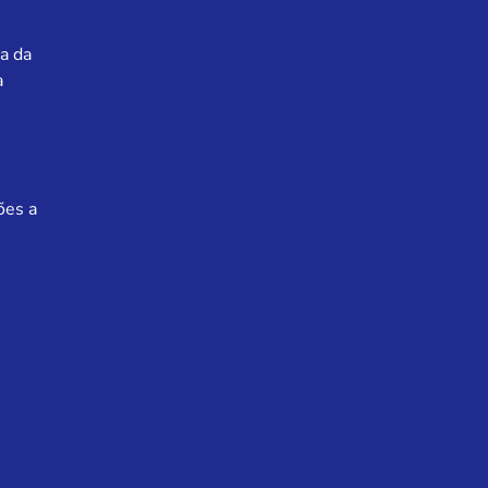
a da
a
ões a