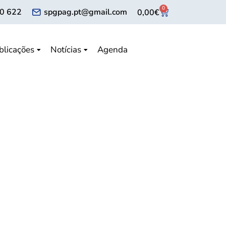
0
0 622
spgpag.pt@gmail.com
0,00
€
blicações
Notícias
Agenda