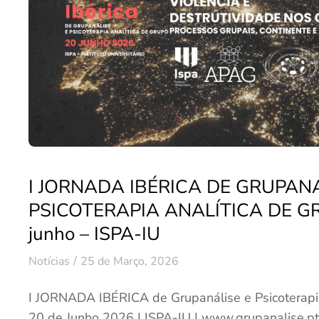
I JORNADA IBÉRICA DE GRUPANA
PSICOTERAPIA ANALÍTICA DE G
junho – ISPA-IU
Notícias
25 de Março, 2026
I JORNADA IBÉRICA de Grupanálise e Psicoterapia
20 de Junho 2026 | ISPA-IU | www.grupanalise.pt