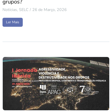
grupos?
Notícias
,
SELC
26 de Março, 2026
Ler Mais