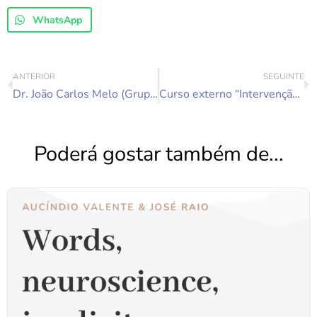
WhatsApp
ANTERIOR
SEGUINTE
Dr. João Carlos Melo (Grupanalista Titular com Funções Didáticas) na imprensa sobre o seu mais recente livro – Lugares escondidos da mente – Do mais sombrio ao mais luminoso da natureza humana”
Curso externo “Intervenção Grupanalítica na Depressão” | Dr. Carlos Góis Psiquiatra, Grupanalista e Psicoterapeuta | 18, 25 e 30 de Julho | Online – 21.30h
Poderá gostar também de...