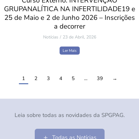
Curso Externo: INTERVENÇÃO
GRUPANALÍTICA NA INFERTILIDADE19 e
25 de Maio e 2 de Junho 2026 – Inscrições
a decorrer
Notícias
23 de Abril, 2026
Ler Mais
1
2
3
4
5
…
39
→
Leia sobre todas as novidades da SPGPAG.
Todas as Notícias