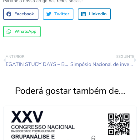
Partilhe o nosso artigo nas redes sociais:
Facebook
Twitter
LinkedIn
WhatsApp
ANTERIOR
SEGUINTE
EGATIN STUDY DAYS – Berlim 25 – 27 Abril 2025
Simpósio Nacional de investigação em Psicologia 2025 – Prémio Poster c/ Menção Honrosa – Prof. Doutor José Abreu Afonso & Dra. Graça Galamba
Poderá gostar também de...