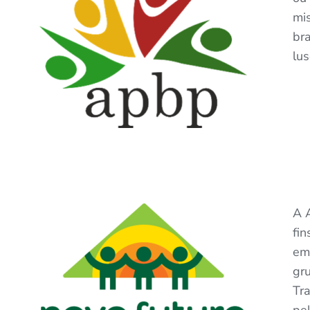
mi
bra
lus
A 
fi
em 
gr
Tr