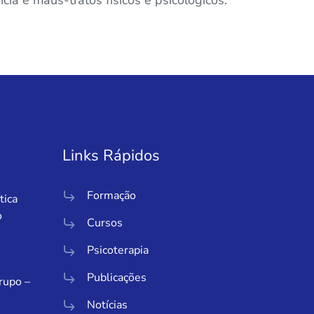
cia e maus-tratos físicos e psicológicos.
Links Rápidos
Formação
tica
o
Cursos
Psicoterapia
Publicações
Grupo –
Notícias