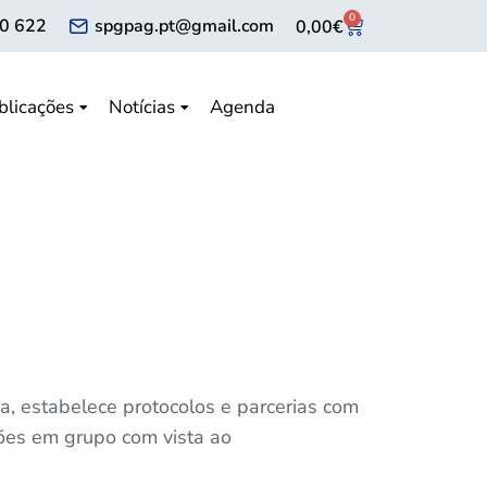
0
0 622
spgpag.pt@gmail.com
0,00
€
blicações
Notícias
Agenda
a, estabelece protocolos e parcerias com
ções em grupo com vista ao