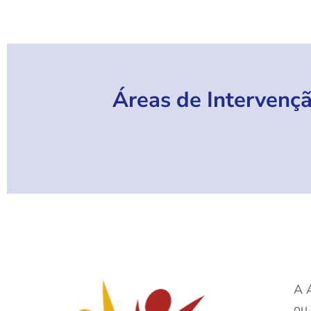
Áreas
de
Intervenç
A A
ou 