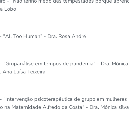
iro - “Não tenho medo das tempestades porque aprendi
ta Lobo
- "All Too Human” - Dra. Rosa André
 - “Grupanálise em tempos de pandemia" - Dra. Mónica S
. Ana Luísa Teixeira
- “Intervenção psicoterapêutica de grupo em mulheres in
o na Maternidade Alfredo da Costa" - Dra. Mónica silva