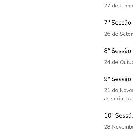
27 de Junho
7ª Sessão
26 de Setem
8ª Sessão
24 de Outub
9ª Sessão
21 de Novem
as social tr
10ª Sessã
28 Novembro