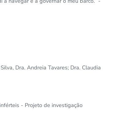
 a navegar e a governar o meu barco.” -
ilva, Dra. Andreia Tavares; Dra. Claudia
férteis - Projeto de investigação