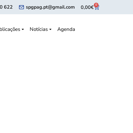
0
0 622
spgpag.pt@gmail.com
0,00
€
blicações
Notícias
Agenda