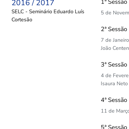
2016 / 2017
1ª Sessão
SELC - Seminário Eduardo Luís
5 de Novemb
Cortesão
2ª Sessão
7 de Janeir
João Cente
3ª Sessão
4 de Fevere
Isaura Neto
4ª Sessão
11 de Março
5ª Sessão