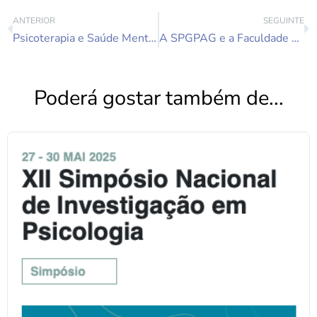
ANTERIOR
SEGUINTE
Psicoterapia e Saúde Mental: Uma Conversa com o Dr. Carlos Gois e Dr. David Dias Neto no Podcast ‘Que Voz é Esta’
A SPGPAG e a Faculdade de Medicina da Universidade de Lisboa (FMUL) realizam parceria no âmbito dos serviços de acompanhamento psicológico
Poderá gostar também de...