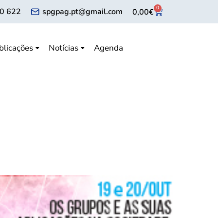
0
0 622
spgpag.pt@gmail.com
0,00
€
blicações
Notícias
Agenda