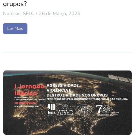
grupos?
Notícias
,
SELC
26 de Março, 2026
Ler Mais