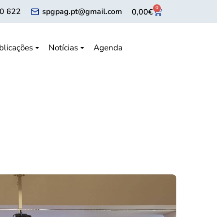
0
0 622
spgpag.pt@gmail.com
0,00
€
blicações
Notícias
Agenda