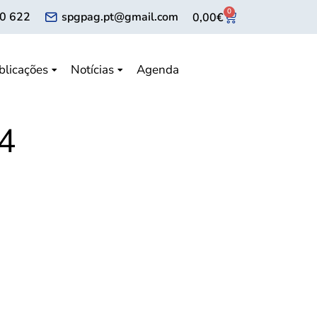
0
0 622
spgpag.pt@gmail.com
0,00
€
blicações
Notícias
Agenda
4