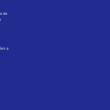
a da
a
ões a