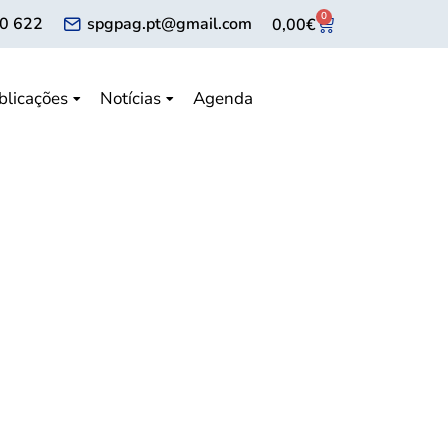
0
0 622
spgpag.pt@gmail.com
0,00
€
blicações
Notícias
Agenda