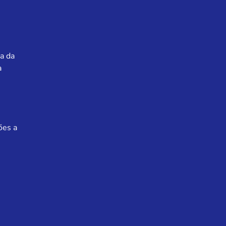
a da
a
ões a