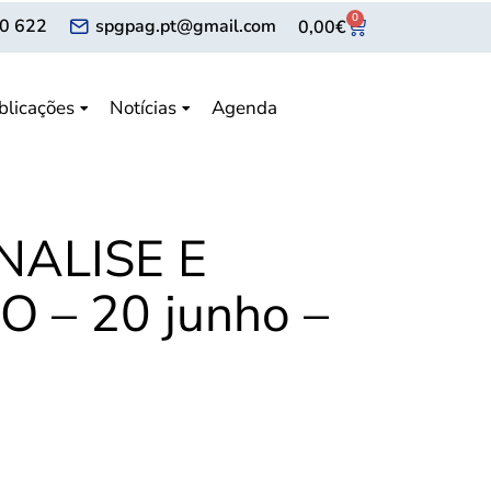
0
0 622
spgpag.pt@gmail.com
0,00
€
blicações
Notícias
Agenda
NALISE E
 – 20 junho –