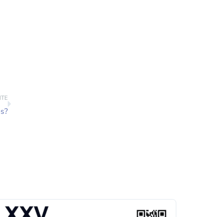
NTE
os?