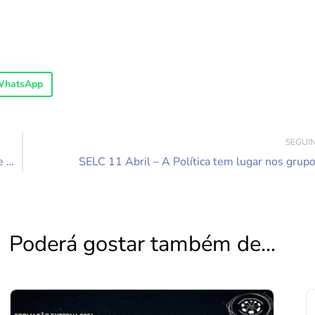
hatsApp
SEGUI
Curso: Introdução às Neurociências, Neuro-Psicanalise e Grupanálise – 6, 13, 20 e 27 ABRIL 2026
SELC 11 Abril – A Política tem lugar nos grup
Poderá gostar também de...