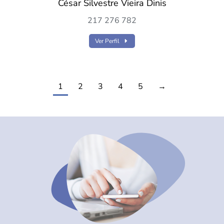
César Silvestre Vieira Dinis
217 276 782
Ver Perfil
1
2
3
4
5
→