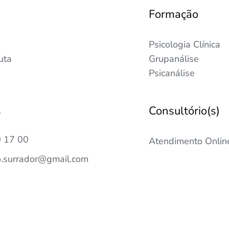
Formação
Psicologia Clínica
uta
Grupanálise
Psicanálise
s
Consultório(s)
 17 00
Atendimento Onlin
o.surrador@gmail.com