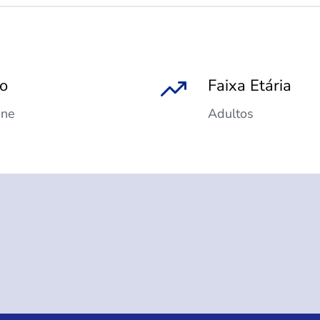
po
Faixa Etária
ine
Adultos