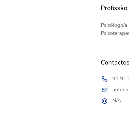
Profissão
Psicólogo/a
Psicoterape
Contacto
91 910
antoni
N/A