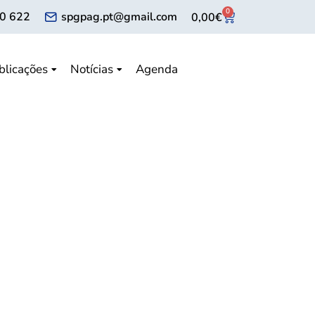
0
0 622
spgpag.pt@gmail.com
0,00
€
blicações
Notícias
Agenda