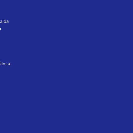
a da
a
ões a