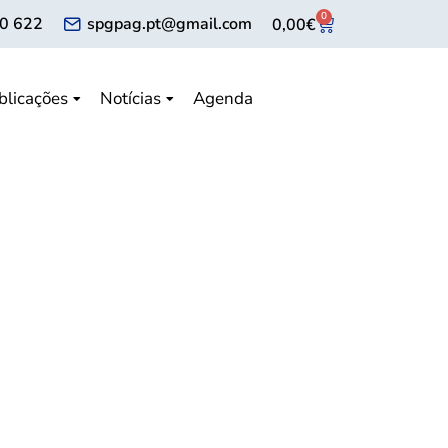
0
0 622
spgpag.pt@gmail.com
0,00
€
blicações
Notícias
Agenda