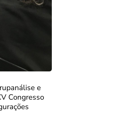
rupanálise e
 XV Congresso
igurações