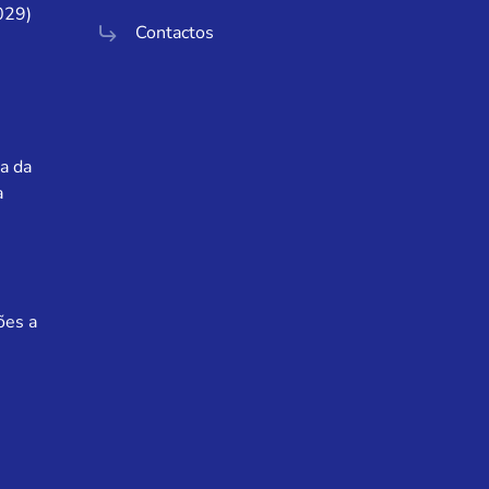
029)
Contactos
a da
a
ões a