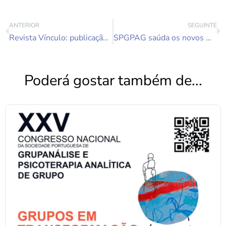
ANTERIOR
SEGUINTE
Revista Vínculo: publicação de artigo de membro Grupanalista da SPGPAG “O que entrelaça (n)a grupanálise: reflexões sobre a (inter)corporeidade na situação grupanalítica”
SPGPAG saúda os novos Órgãos Sociais da FEPPSI (2026-2029)
Poderá gostar também de...