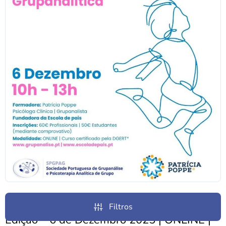
ESCOLA DE PAIS GRUPANALÍTICA | 3ª
Filtros
Edição – 6 de Dezembro 2025 | ONLINE |