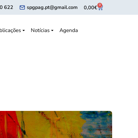
0
0 622
spgpag.pt@gmail.com
0,00
€
blicações
Notícias
Agenda