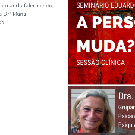
ormar do falecimento,
a Drª Maria
rso…