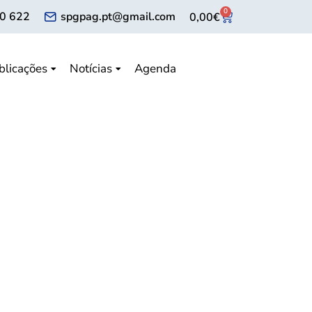
0
0 622
spgpag.pt@gmail.com
0,00
€
blicações
Notícias
Agenda