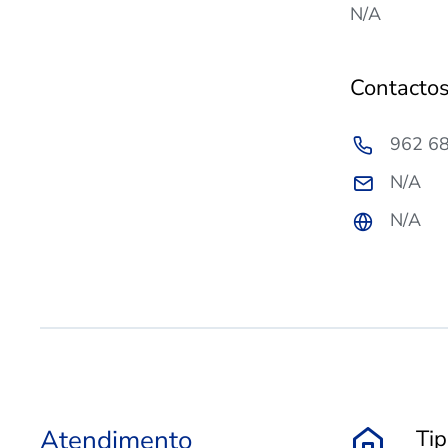
N/A
Contacto
962 6
N/A
N/A
Atendimento
Ti