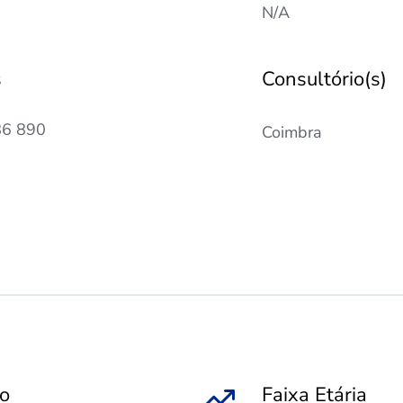
N/A
s
Consultório(s)
86 890
Coimbra
po
Faixa Etária