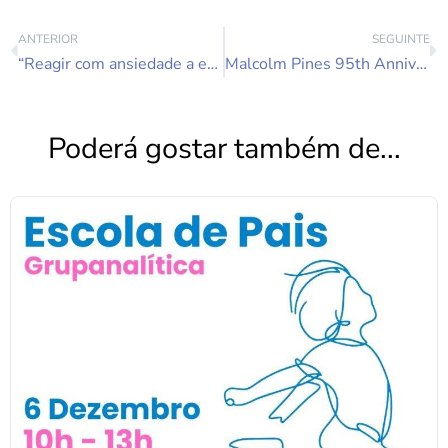
ANTERIOR
SEGUINTE
“Reagir com ansiedade a esta situação parece-me inevitável e até saudável” Drª Paula de Carvalho em entrevista à Gazeta das Caldas.
Malcolm Pines 95th Anniversary / Aniversário de Malcolm Pines
Poderá gostar também de...