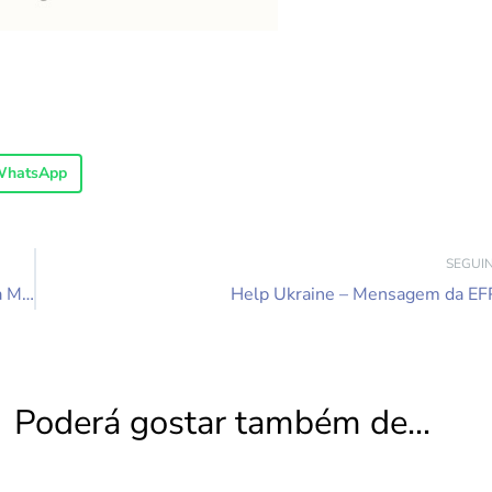
hatsApp
SEGUI
SELC 7 Maio “Mudanças de paradigma, neurobiologia da Memória e Grupanálise”
Help Ukraine – Mensagem da EF
Poderá gostar também de...