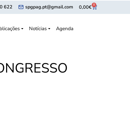
0
0 622
spgpag.pt@gmail.com
0,00
€
blicações
Notícias
Agenda
CONGRESSO