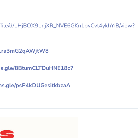
om/file/d/1HjBOX91njXR_NVE6GKn1bvCvt4ykhYiB/view?
GG31ra3mG2qAWjtW8
rms.gle/8BtumCLTDuHNE18c7
rms.gle/psP4kDUGesitkbzaA