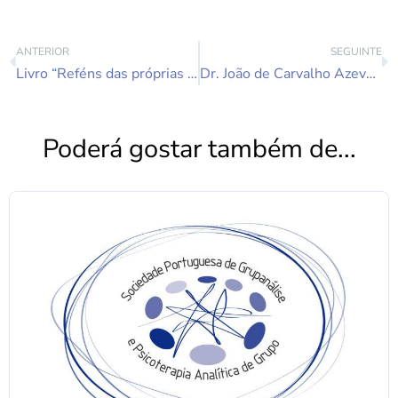
ANTERIOR
SEGUINTE
Livro “Reféns das próprias emoções – Um retrato íntimo das pessoas com personalidade borderline” de João Carlos Melo, membro titular didata da SPGPAG
Dr. João de Carvalho Azevedo e Silva – 1927-2021
Poderá gostar também de...