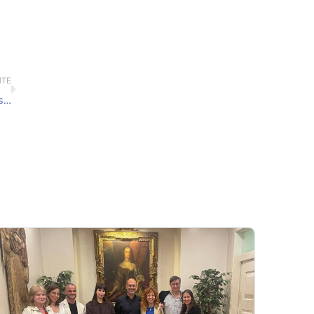
NTE
SELC – 12 de Janeiro 2019 “Caracterização dos Grupanalistas Portugueses e da sua Prática Clínica”.