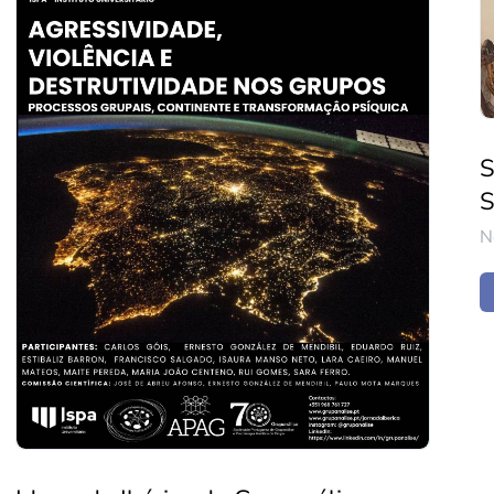
S
S
N