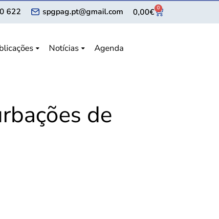
0
0 622
spgpag.pt@gmail.com
0,00
€
blicações
Notícias
Agenda
urbações de