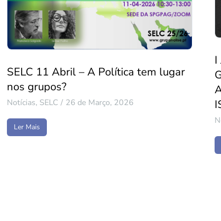
I
SELC 11 Abril – A Política tem lugar
nos grupos?
A
Notícias
,
SELC
26 de Março, 2026
I
N
Ler Mais