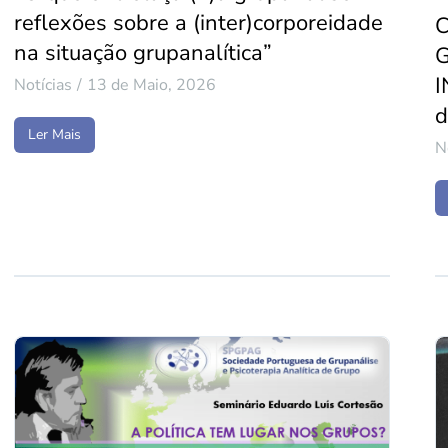
reflexões sobre a (inter)corporeidade
C
na situação grupanalítica”
I
Notícias
13 de Maio, 2026
d
Ler Mais
N