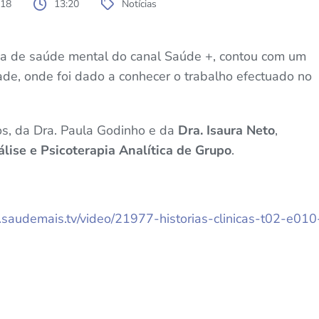
018
13:20
Notícias
ma de saúde mental do canal Saúde +, contou com um
de, onde foi dado a conhecer o trabalho efectuado no
os, da Dra. Paula Godinho e da
Dra. Isaura Neto
,
ise e Psicoterapia Analítica de Grupo
.
.saudemais.tv/video/21977-historias-clinicas-t02-e010