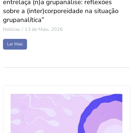
entrelaça (n)a grupanálise: reflexões
sobre a (inter)corporeidade na situação
grupanalítica”
Notícias
13 de Maio, 2026
Ler Mais