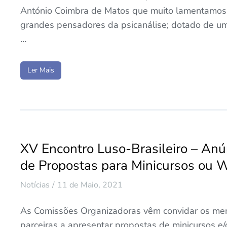
António Coimbra de Matos que muito lamentamos.
grandes pensadores da psicanálise; dotado de uma
…
Ler Mais
XV Encontro Luso-Brasileiro – Anú
de Propostas para Minicursos ou 
Notícias
11 de Maio, 2021
As Comissões Organizadoras vêm convidar os mem
parceiras a apresentar propostas de minicursos e/