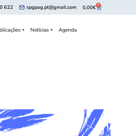
0
0 622
spgpag.pt@gmail.com
0,00
€
blicações
Notícias
Agenda