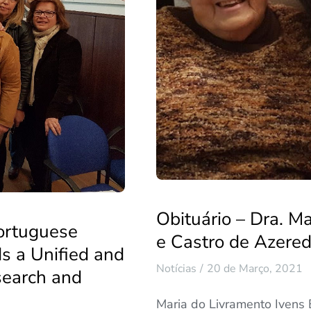
Obituário – Dra. M
ortuguese
e Castro de Azered
s a Unified and
Notícias
20 de Março, 2021
search and
Maria do Livramento Ivens