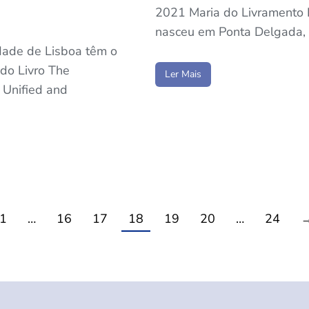
2021 Maria do Livramento 
nasceu em Ponta Delgada, 
dade de Lisboa têm o
do Livro The
Ler Mais
 Unified and
1
…
16
17
18
19
20
…
24