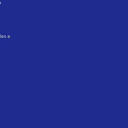
a
ões a