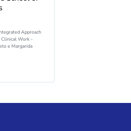
s
Integrated Approach
 Clinical Work -
eto e Margarida