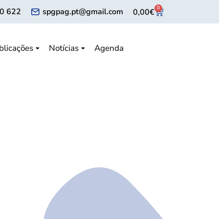
0
0 622
spgpag.pt@gmail.com
0,00
€
blicações
Notícias
Agenda