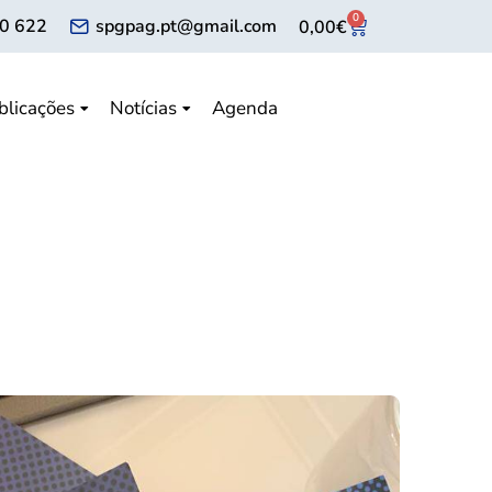
0
0 622
spgpag.pt@gmail.com
0,00
€
blicações
Notícias
Agenda