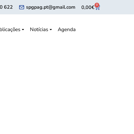
0
0 622
spgpag.pt@gmail.com
0,00
€
blicações
Notícias
Agenda