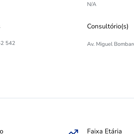
N/A
s
Consultório(s)
52 542
Av. Miguel Bombard
po
Faixa Etária