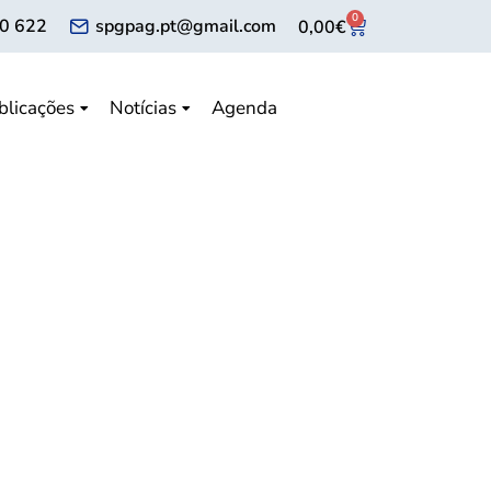
0
0 622
spgpag.pt@gmail.com
0,00
€
blicações
Notícias
Agenda