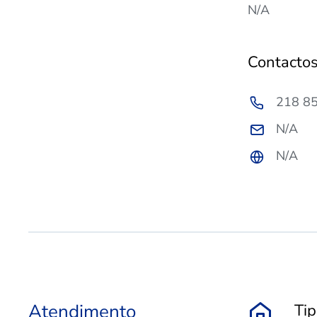
N/A
Contacto
218 8
N/A
N/A
Atendimento
Ti