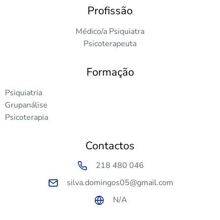
Profissão
Médico/a Psiquiatra
Psicoterapeuta
Formação
Psiquiatria
Grupanálise
Psicoterapia
Contactos
218 480 046
silva.domingos05@gmail.com
N/A