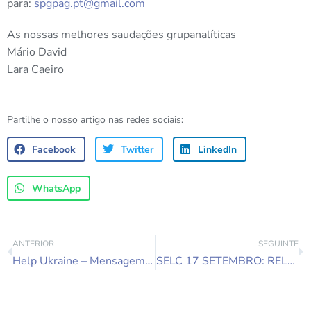
para:
spgpag.pt@gmail.com
As nossas melhores saudações grupanalíticas
Mário David
Lara Caeiro
Partilhe o nosso artigo nas redes sociais:
Facebook
Twitter
LinkedIn
WhatsApp
ANTERIOR
SEGUINTE
Help Ukraine – Mensagem da EFPP
SELC 17 SETEMBRO: RELATIONALITY. A BRIDGING LINK BETWEEN PSYCHOANALYSIS AND GROUP ANALYSIS – URI LEVIN