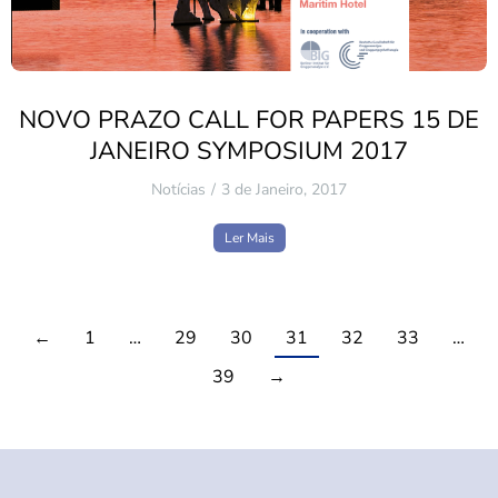
NOVO PRAZO CALL FOR PAPERS 15 DE
JANEIRO SYMPOSIUM 2017
Notícias
3 de Janeiro, 2017
Ler Mais
←
1
…
29
30
31
32
33
…
39
→