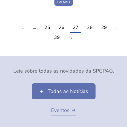
Ler Mais
←
1
…
25
26
27
28
29
…
39
→
Leia sobre todas as novidades da SPGPAG.
Todas as Notícias
Eventos