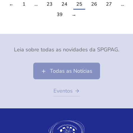
←
1
…
23
24
25
26
27
…
39
→
Leia sobre todas as novidades da SPGPAG.
Todas as Notícias
Eventos