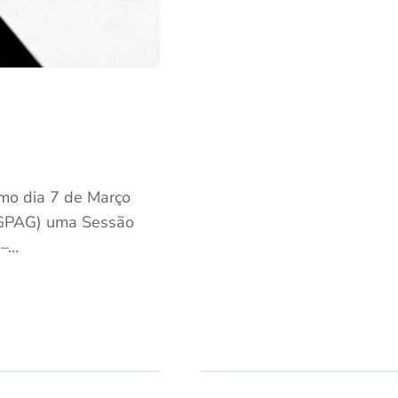
mo dia 7 de Março
GPAG) uma Sessão
 –…