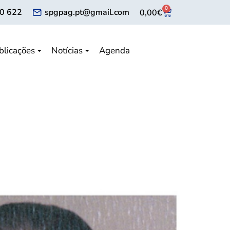
0
0 622
spgpag.pt@gmail.com
0,00
€
blicações
Notícias
Agenda