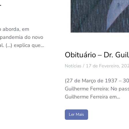
.
o aborda, em
a pandemia do novo
. (…) explica que…
Obituário – Dr. Gui
Notícias
17 de Fevereiro, 20
(27 de Março de 1937 – 30 
Guilherme Ferreira: No pass
Guilherme Ferreira em…
Ler Mais