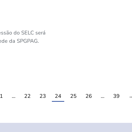
essão do SELC será
 sede da SPGPAG.
1
…
22
23
24
25
26
…
39