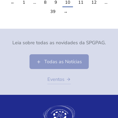
←
1
…
8
9
10
11
12
…
39
→
Leia sobre todas as novidades da SPGPAG.
Todas as Notícias
Eventos